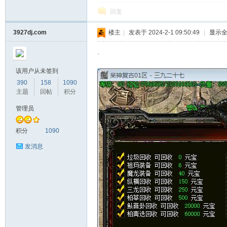
回复
3927dj.com
楼主
|
发表于 2024-2-1 09:50:49
|
显示
.
机
该用户从未签到
390
158
1090
主题
回帖
积分
管理员
积分
1090
发消息