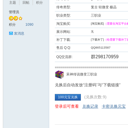
主题
回帖
积分
传奇类型:
复古 轻微变 极品
管理员
职业类型:
三职业
九
淘宝购买:
[淘宝购买]
（需要在淘宝平台
积分
1090
展示网站:
无
发消息
补丁下载:
[下载补丁]
（给需要下载补丁
售后 Q Q:
QQ865113587
群298170959
QQ交流群:
===================================
二
呆神传说微变三职业
兑换后自动发放“注册码”与“下载链接”
(兑换次数:9)
100元宝兑换
登录后可查看
兑换记录
卡密兑换元宝