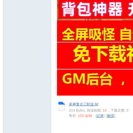
宝
呆神复古三职业.txt
单
203 Bytes, 阅读权限:
10
, 下载次数: 0
售价:
100 金钱
[
记录
] [
购买
]