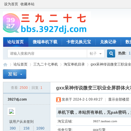
设为首页
收藏本站
论坛首页
微端单机下载
卡密兑换元宝
兑换记录
数
热搜:
1
帖子
搜
论坛首页
三九二十七单机
淘宝单机目录
gxx呆神传说微变三职业全
索
gxx呆神传说微变三职业全屏群体
查看:
2500
|
回复:
1
三
»
›
›
›
3927dj.com
发表于 2024-2-1 09:49:27
|
显示全部楼层
单机下载，本站所有单机，无pak密码
淘宝店铺:
该用户从未签到
3927.taobao.com
390
158
1090
传奇引擎:
gxx引擎