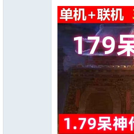
十
七
淘