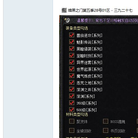
十
七
淘