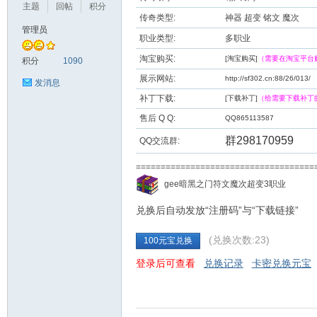
主题
回帖
积分
传奇类型:
神器 超变 铭文 魔次
管理员
职业类型:
多职业
九
淘宝购买:
[淘宝购买]
（需要在淘宝平台
积分
1090
展示网站:
http://sf302.cn:88/26/013/
发消息
补丁下载:
[下载补丁]
（给需要下载补丁
售后 Q Q:
QQ865113587
群298170959
QQ交流群:
===================================
二
gee暗黑之门符文魔次超变3职业
兑换后自动发放“注册码”与“下载链接”
(兑换次数:23)
100元宝兑换
登录后可查看
兑换记录
卡密兑换元宝