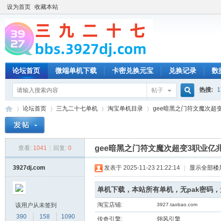
设为首页
收藏本站
论坛首页
微端单机下载
卡密兑换元宝
兑换记录
数
热搜:
1
帖子
搜
论坛首页
三九二十七单机
淘宝单机目录
gee暗黑之门符文魔次超变
索
gee暗黑之门符文魔次超变3职业亿
查看:
1041
|
回复:
0
三
»
›
›
›
3927dj.com
发表于 2025-11-23 21:22:14
|
显示全部楼
单机下载，本站所有单机，无pak密码
淘宝店铺:
该用户从未签到
3927.taobao.com
390
158
1090
传奇引擎:
翎风引擎