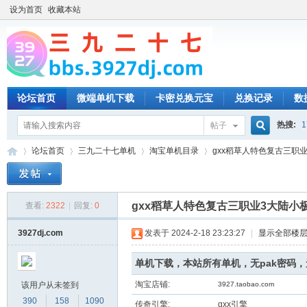
设为首页
收藏本站
论坛首页
微端单机下载
卡密兑换元宝
兑换记录
数
热搜:
1
帖子
搜
论坛首页
三九二十七单机
淘宝单机目录
gxx稻草人特色复古三职业
索
gxx稻草人特色复古三职业3大陆小
查看:
2322
|
回复:
0
三
»
›
›
›
3927dj.com
发表于 2024-2-18 23:23:27
|
显示全部楼
单机下载，本站所有单机，无pak密码
淘宝店铺:
该用户从未签到
3927.taobao.com
390
158
1090
传奇引擎:
gxx引擎