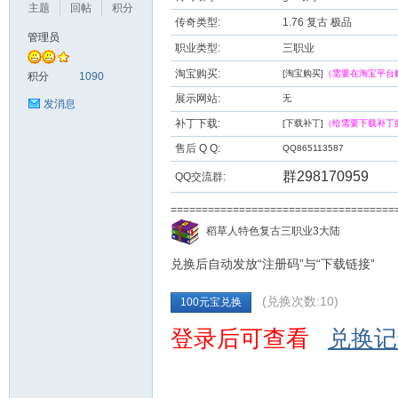
主题
回帖
积分
传奇类型:
1.76 复古 极品
管理员
职业类型:
三职业
九
淘宝购买:
[淘宝购买]
（需要在淘宝平台
积分
1090
展示网站:
无
发消息
补丁下载:
[下载补丁]
（给需要下载补丁
售后 Q Q:
QQ865113587
群298170959
QQ交流群:
===================================
二
稻草人特色复古三职业3大陆
兑换后自动发放“注册码”与“下载链接”
(兑换次数:10)
100元宝兑换
登录后可查看
兑换记