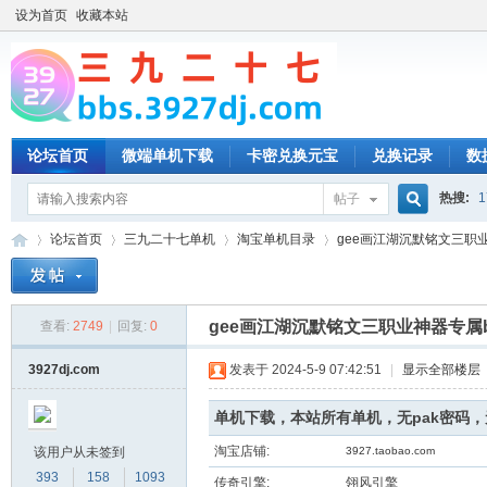
设为首页
收藏本站
论坛首页
微端单机下载
卡密兑换元宝
兑换记录
数
热搜:
1
帖子
搜
论坛首页
三九二十七单机
淘宝单机目录
gee画江湖沉默铭文三职业神
索
gee画江湖沉默铭文三职业神器专属b
查看:
2749
|
回复:
0
三
»
›
›
›
3927dj.com
发表于 2024-5-9 07:42:51
|
显示全部楼层
单机下载，本站所有单机，无pak密码
淘宝店铺:
该用户从未签到
3927.taobao.com
393
158
1093
传奇引擎:
翎风引擎