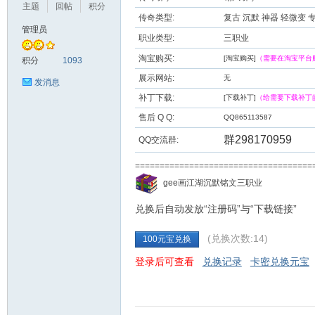
主题
回帖
积分
传奇类型:
复古 沉默 神器 轻微变 
管理员
职业类型:
三职业
九
淘宝购买:
[淘宝购买]
（需要在淘宝平台
积分
1093
展示网站:
无
发消息
补丁下载:
[下载补丁]
（给需要下载补丁
售后 Q Q:
QQ865113587
群298170959
QQ交流群:
===================================
二
gee画江湖沉默铭文三职业
兑换后自动发放“注册码”与“下载链接”
(兑换次数:14)
100元宝兑换
登录后可查看
兑换记录
卡密兑换元宝