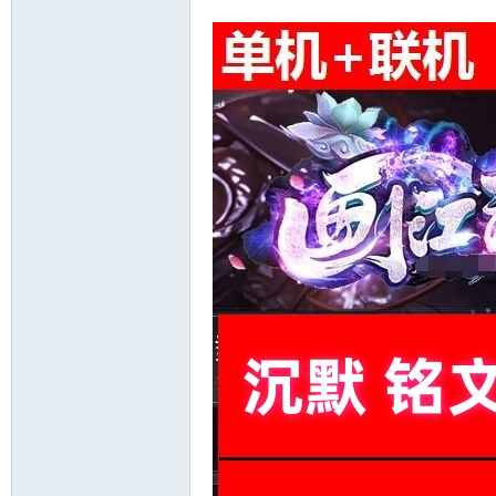
十
七
淘