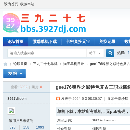
设为首页
收藏本站
论坛首页
微端单机下载
卡密兑换元宝
兑换记录
数
热搜:
1
帖子
搜
论坛首页
三九二十七单机
淘宝单机目录
gee176魂界之巅特色复古
索
gee176魂界之巅特色复古三职业
查看:
2892
|
回复:
0
三
»
›
›
›
3927dj.com
发表于 2024-6-3 08:36:57
|
显示全部楼层
单机下载，本站所有单机，无pak密码
淘宝店铺:
该用户从未签到
3927.taobao.com
393
158
1093
传奇引擎:
翎风引擎