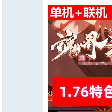
十
七
淘