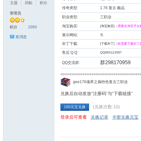
主题
回帖
积分
传奇类型:
1.76 复古 极品
管理员
职业类型:
三职业
九
淘宝购买:
[淘宝购买]
（需要在淘宝平台
积分
1093
展示网站:
无
发消息
补丁下载:
[下载补丁]
（给需要下载补丁
售后 Q Q:
QQ865113587
群298170959
QQ交流群:
===================================
二
gee176魂界之巅特色复古三职业
兑换后自动发放“注册码”与“下载链接”
(兑换次数:10)
100元宝兑换
登录后可查看
兑换记录
卡密兑换元宝