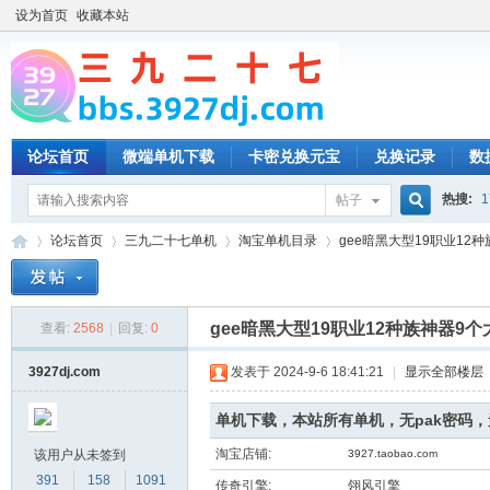
设为首页
收藏本站
论坛首页
微端单机下载
卡密兑换元宝
兑换记录
数
热搜:
1
帖子
搜
论坛首页
三九二十七单机
淘宝单机目录
gee暗黑大型19职业12种
索
gee暗黑大型19职业12种族神器9
查看:
2568
|
回复:
0
三
»
›
›
›
3927dj.com
发表于 2024-9-6 18:41:21
|
显示全部楼层
单机下载，本站所有单机，无pak密码
淘宝店铺:
该用户从未签到
3927.taobao.com
391
158
1091
传奇引擎:
翎风引擎