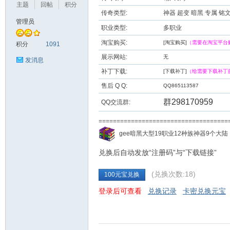
主题
回帖
积分
传奇类型:
神器 超变 暗黑 专属 铭
管理员
职业类型:
多职业
九
淘宝购买:
[淘宝购买]
（需要在淘宝平台
积分
1091
展示网站:
无
发消息
补丁下载:
[下载补丁]
（给需要下载补丁
售后 Q Q:
QQ865113587
群298170959
QQ交流群:
===================================
二
gee暗黑大型19职业12种族神器9个大
兑换后自动发放“注册码”与“下载链接”
(兑换次数:18)
100元宝兑换
登录后可查看
兑换记录
卡密兑换元宝