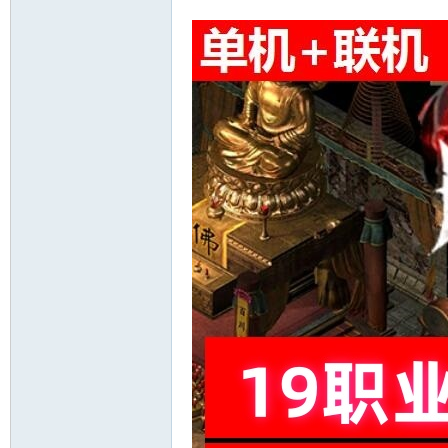
十
七
淘