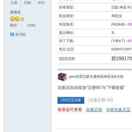
主题
回帖
积分
传奇类型:
沉默 神器 中
管理员
职业类型:
单职业
九
淘宝购买:
[淘宝购买]
（需
积分
1090
展示网站:
无
发消息
补丁下载:
[下载补丁]
（给
售后 Q Q:
QQ865113587
群298170
QQ交流群:
==================================
二
gee赤霄沉默专属神器单职业6大陆
兑换后自动发放“注册码”与“下载链接”
(兑换次数:20)
100元宝兑换
登录后可查看
兑换记录
卡密兑换元宝