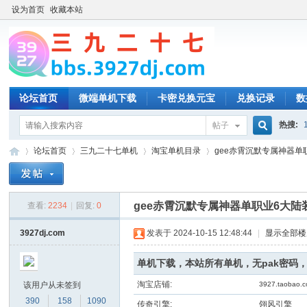
设为首页
收藏本站
论坛首页
微端单机下载
卡密兑换元宝
兑换记录
数
热搜:
帖子
搜
论坛首页
三九二十七单机
淘宝单机目录
gee赤霄沉默专属神器单职
索
gee赤霄沉默专属神器单职业6大陆
查看:
2234
|
回复:
0
三
»
›
›
›
3927dj.com
发表于 2024-10-15 12:48:44
|
显示全部楼
单机下载，本站所有单机，无pak密码
淘宝店铺:
该用户从未签到
3927.taobao.
390
158
1090
传奇引擎:
翎风引擎