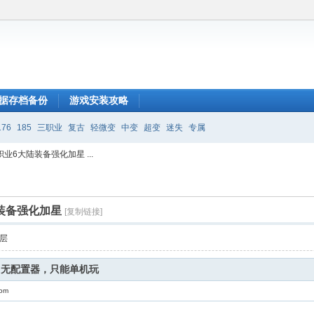
据存档备份
游戏安装攻略
176
185
三职业
复古
轻微变
中变
超变
迷失
专属
业6大陆装备强化加星 ...
装备强化加星
[复制链接]
层
，无配置器，只能单机玩
com