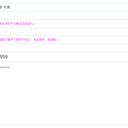
变 专属
要在淘宝平台购买点此进入）
需要下载补丁的用户设立，无此需求，请忽略）
959
=======