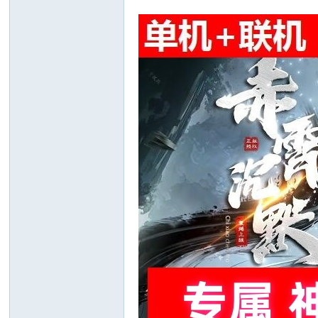
十
七
淘