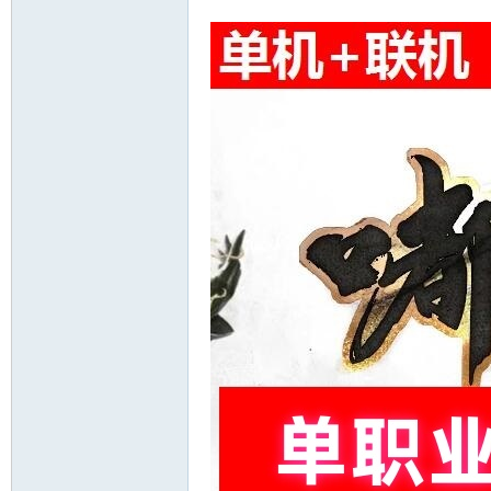
十
七
淘