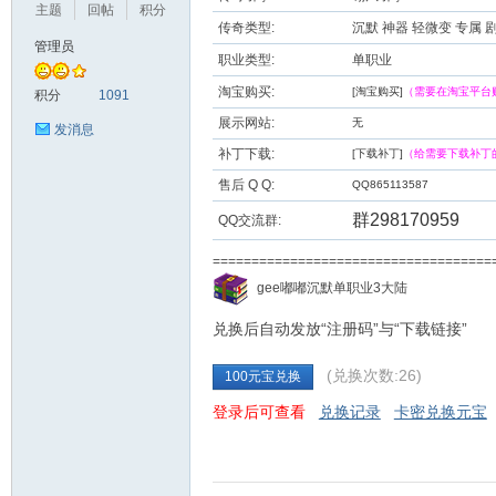
主题
回帖
积分
传奇类型:
沉默 神器 轻微变 专属 
管理员
职业类型:
单职业
九
淘宝购买:
[淘宝购买]
（需要在淘宝平台
积分
1091
展示网站:
无
发消息
补丁下载:
[下载补丁]
（给需要下载补丁
售后 Q Q:
QQ865113587
群298170959
QQ交流群:
===================================
二
gee嘟嘟沉默单职业3大陆
兑换后自动发放“注册码”与“下载链接”
(兑换次数:26)
100元宝兑换
登录后可查看
兑换记录
卡密兑换元宝