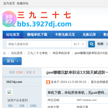
设为首页
收藏本站
论坛首页
微端单机下载
卡密兑换元宝
兑换记录
数
热搜:
1
帖子
搜
论坛首页
三九二十七单机
淘宝单机目录
gee嘟嘟沉默单职业3大陆
索
gee嘟嘟沉默单职业3大陆天赋进阶
查看:
2284
|
回复:
0
三
»
›
›
›
3927dj.com
发表于 2024-11-5 09:30:23
|
显示全部楼
单机下载，本站所有单机，无pak密码
淘宝店铺:
该用户从未签到
3927.taobao.com
391
158
1091
传奇引擎:
翎风引擎