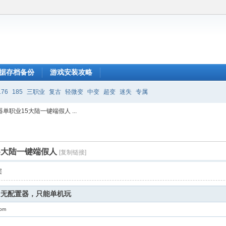
据存档备份
游戏安装攻略
176
185
三职业
复古
轻微变
中变
超变
迷失
专属
单职业15大陆一键端假人 ...
5大陆一键端假人
[复制链接]
层
，无配置器，只能单机玩
com