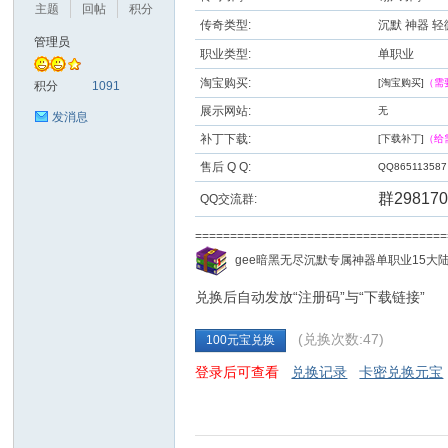
主题
回帖
积分
传奇类型:
沉默 神器 轻
管理员
职业类型:
单职业
九
淘宝购买:
[淘宝购买]
（需
积分
1091
展示网站:
无
发消息
补丁下载:
[下载补丁]
（给
售后 Q Q:
QQ865113587
群298170
QQ交流群:
==================================
二
gee暗黑无尽沉默专属神器单职业15
兑换后自动发放“注册码”与“下载链接”
(兑换次数:47)
100元宝兑换
登录后可查看
兑换记录
卡密兑换元宝