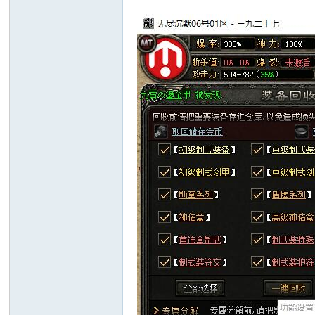
十
七
淘