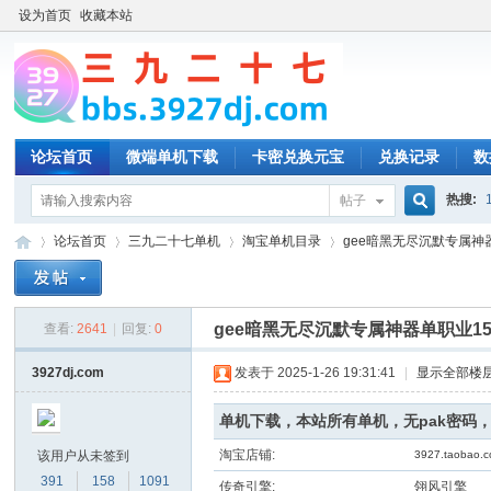
设为首页
收藏本站
论坛首页
微端单机下载
卡密兑换元宝
兑换记录
数
热搜:
帖子
搜
论坛首页
三九二十七单机
淘宝单机目录
gee暗黑无尽沉默专属神器
索
gee暗黑无尽沉默专属神器单职业1
查看:
2641
|
回复:
0
三
»
›
›
›
3927dj.com
发表于 2025-1-26 19:31:41
|
显示全部楼
单机下载，本站所有单机，无pak密码
淘宝店铺:
该用户从未签到
3927.taobao.
391
158
1091
传奇引擎:
翎风引擎