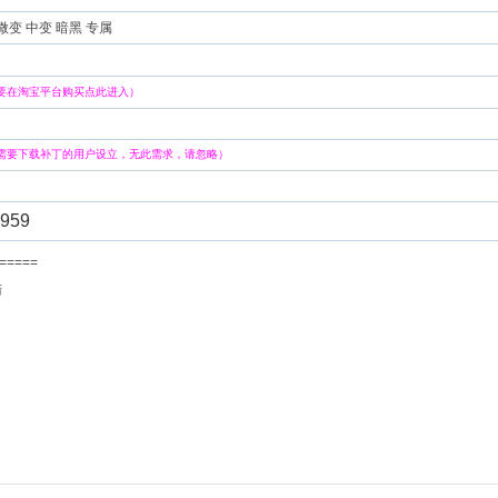
微变 中变 暗黑 专属
要在淘宝平台购买点此进入）
需要下载补丁的用户设立，无此需求，请忽略）
959
=======
大陆