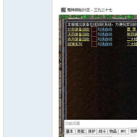
十
七
淘