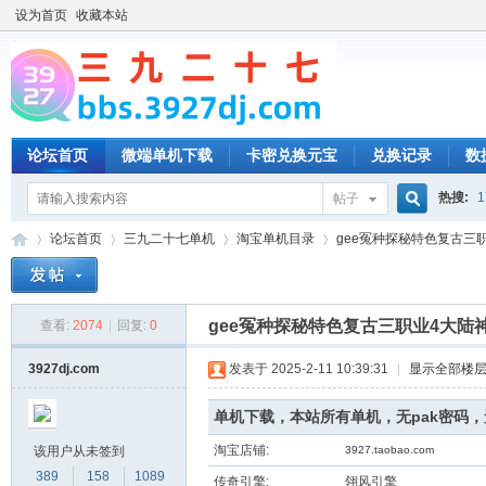
设为首页
收藏本站
论坛首页
微端单机下载
卡密兑换元宝
兑换记录
数
热搜:
1
帖子
搜
论坛首页
三九二十七单机
淘宝单机目录
gee冤种探秘特色复古三
索
gee冤种探秘特色复古三职业4大陆
查看:
2074
|
回复:
0
三
»
›
›
›
3927dj.com
发表于 2025-2-11 10:39:31
|
显示全部楼
单机下载，本站所有单机，无pak密码
淘宝店铺:
该用户从未签到
3927.taobao.com
389
158
1089
传奇引擎:
翎风引擎