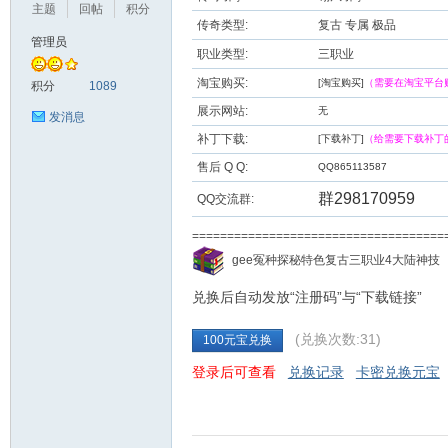
主题
回帖
积分
传奇类型:
复古 专属 极品
管理员
职业类型:
三职业
九
淘宝购买:
[淘宝购买]
（需要在淘宝平台
积分
1089
展示网站:
无
发消息
补丁下载:
[下载补丁]
（给需要下载补丁
售后 Q Q:
QQ865113587
群298170959
QQ交流群:
===================================
二
gee冤种探秘特色复古三职业4大陆神
兑换后自动发放“注册码”与“下载链接”
(兑换次数:31)
100元宝兑换
登录后可查看
兑换记录
卡密兑换元宝