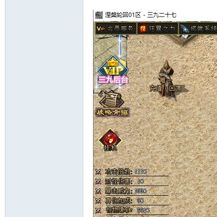
十
七
淘