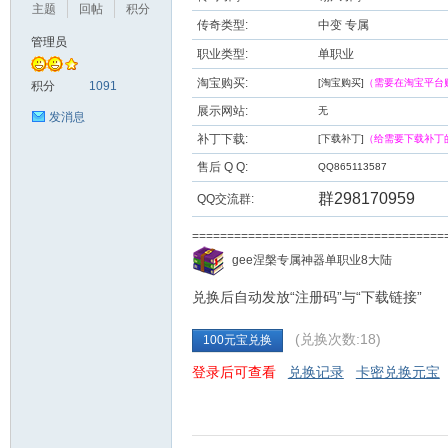
主题
回帖
积分
传奇类型:
中变 专属
管理员
职业类型:
单职业
九
淘宝购买:
[淘宝购买]
（需要在淘宝平台
积分
1091
展示网站:
无
发消息
补丁下载:
[下载补丁]
（给需要下载补丁
售后 Q Q:
QQ865113587
群298170959
QQ交流群:
===================================
二
gee涅槃专属神器单职业8大陆
兑换后自动发放“注册码”与“下载链接”
(兑换次数:18)
100元宝兑换
登录后可查看
兑换记录
卡密兑换元宝