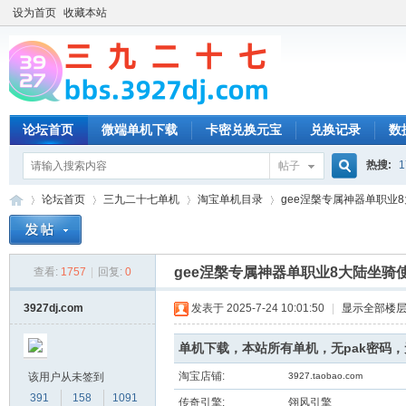
设为首页
收藏本站
论坛首页
微端单机下载
卡密兑换元宝
兑换记录
数
热搜:
1
帖子
搜
论坛首页
三九二十七单机
淘宝单机目录
gee涅槃专属神器单职业8
索
gee涅槃专属神器单职业8大陆坐骑
查看:
1757
|
回复:
0
三
»
›
›
›
3927dj.com
发表于 2025-7-24 10:01:50
|
显示全部楼
单机下载，本站所有单机，无pak密码
淘宝店铺:
该用户从未签到
3927.taobao.com
391
158
1091
传奇引擎:
翎风引擎