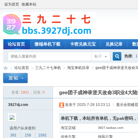
设为首页
收藏本站
论坛首页
微端单机下载
卡密兑换元宝
兑换记录
数
热搜:
1
帖子
搜
论坛首页
三九二十七单机
淘宝单机目录
gee团子成神录逆天改命3职
索
gee团子成神录逆天改命3职业4大
查看:
1901
|
回复:
0
三
»
›
›
›
3927dj.com
发表于 2025-7-28 10:23:11
|
显示全部楼
单机下载，本站所有单机，无pak密码
淘宝店铺:
该用户从未签到
3927.taobao.com
391
158
1091
传奇引擎:
翎风引擎