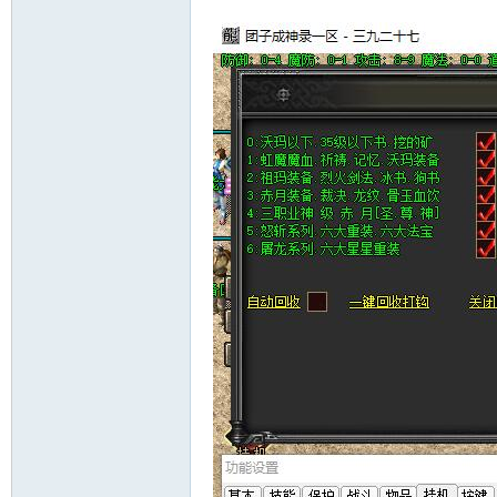
十
七
淘