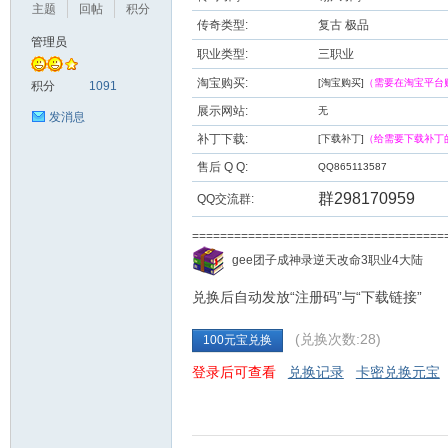
主题
回帖
积分
传奇类型:
复古 极品
管理员
职业类型:
三职业
九
淘宝购买:
[淘宝购买]
（需要在淘宝平台
积分
1091
展示网站:
无
发消息
补丁下载:
[下载补丁]
（给需要下载补丁
售后 Q Q:
QQ865113587
群298170959
QQ交流群:
===================================
二
gee团子成神录逆天改命3职业4大陆
兑换后自动发放“注册码”与“下载链接”
(兑换次数:28)
100元宝兑换
登录后可查看
兑换记录
卡密兑换元宝