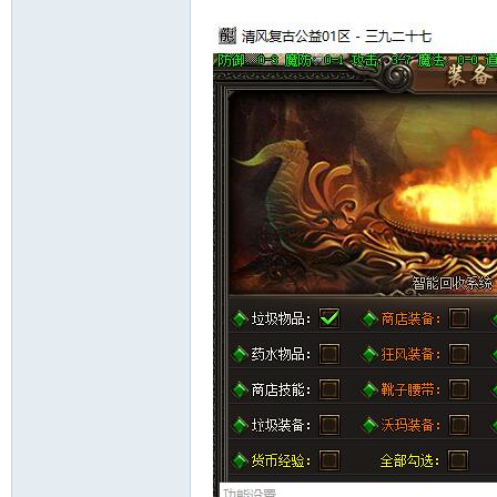
十
七
淘