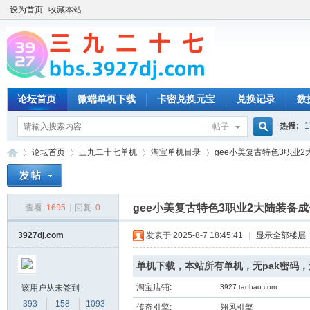
设为首页
收藏本站
论坛首页
微端单机下载
卡密兑换元宝
兑换记录
数
热搜:
1
帖子
搜
论坛首页
三九二十七单机
淘宝单机目录
gee小美复古特色3职业2大
索
gee小美复古特色3职业2大陆装备
查看:
1695
|
回复:
0
三
»
›
›
›
3927dj.com
发表于 2025-8-7 18:45:41
|
显示全部楼层
单机下载，本站所有单机，无pak密码
淘宝店铺:
该用户从未签到
3927.taobao.com
393
158
1093
传奇引擎:
翎风引擎