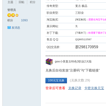
主题
回帖
积分
传奇类型:
复古 极品
管理员
职业类型:
三职业
九
淘宝购买:
[淘宝购买]
（需要在淘宝平台
积分
1093
展示网站:
无
发消息
补丁下载:
[下载补丁]
（给需要下载补丁
售后 Q Q:
QQ865113587
群298170959
QQ交流群:
===================================
二
gee小美复古特色3职业2大陆
兑换后自动发放“注册码”与“下载链接”
(兑换次数:29)
100元宝兑换
登录后可查看
兑换记录
卡密兑换元宝