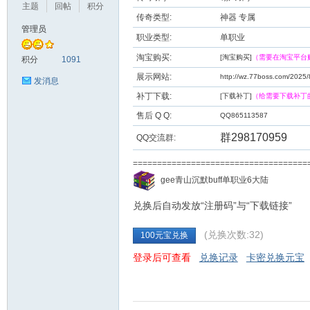
主题
回帖
积分
传奇类型:
神器 专属
管理员
职业类型:
单职业
九
淘宝购买:
[淘宝购买]
（需要在淘宝平台
积分
1091
展示网站:
http://wz.77boss.com/2025/
发消息
补丁下载:
[下载补丁]
（给需要下载补丁
售后 Q Q:
QQ865113587
群298170959
QQ交流群:
===================================
二
gee青山沉默buff单职业6大陆
兑换后自动发放“注册码”与“下载链接”
(兑换次数:32)
100元宝兑换
登录后可查看
兑换记录
卡密兑换元宝