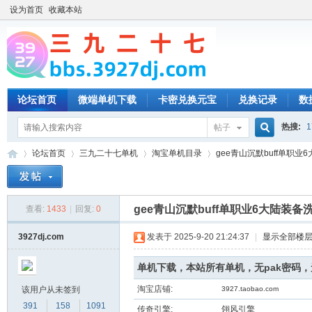
设为首页
收藏本站
论坛首页
微端单机下载
卡密兑换元宝
兑换记录
数
热搜:
1
帖子
搜
论坛首页
三九二十七单机
淘宝单机目录
gee青山沉默buff单职业6
索
gee青山沉默buff单职业6大陆装
查看:
1433
|
回复:
0
三
»
›
›
›
3927dj.com
发表于 2025-9-20 21:24:37
|
显示全部楼
单机下载，本站所有单机，无pak密码
淘宝店铺:
该用户从未签到
3927.taobao.com
391
158
1091
传奇引擎:
翎风引擎