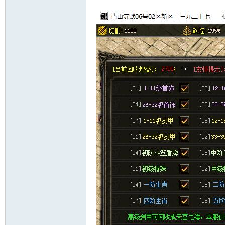
十
七
淘