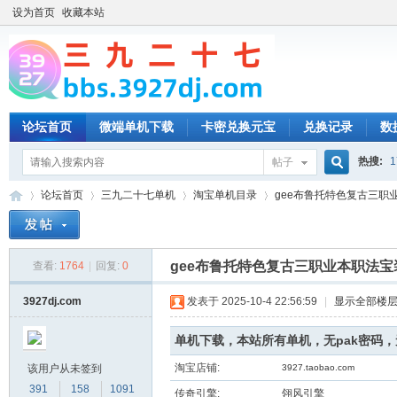
设为首页
收藏本站
论坛首页
微端单机下载
卡密兑换元宝
兑换记录
数
热搜:
1
帖子
搜
论坛首页
三九二十七单机
淘宝单机目录
gee布鲁托特色复古三职业
索
gee布鲁托特色复古三职业本职法
查看:
1764
|
回复:
0
三
»
›
›
›
3927dj.com
发表于 2025-10-4 22:56:59
|
显示全部楼
单机下载，本站所有单机，无pak密码
淘宝店铺:
该用户从未签到
3927.taobao.com
391
158
1091
传奇引擎:
翎风引擎