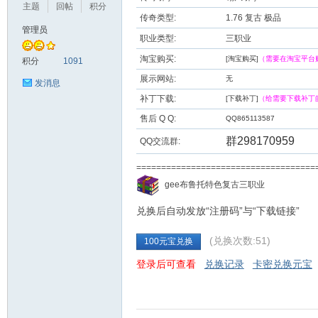
主题
回帖
积分
传奇类型:
1.76 复古 极品
管理员
职业类型:
三职业
九
淘宝购买:
[淘宝购买]
（需要在淘宝平台
积分
1091
展示网站:
无
发消息
补丁下载:
[下载补丁]
（给需要下载补丁
售后 Q Q:
QQ865113587
群298170959
QQ交流群:
===================================
二
gee布鲁托特色复古三职业
兑换后自动发放“注册码”与“下载链接”
(兑换次数:51)
100元宝兑换
登录后可查看
兑换记录
卡密兑换元宝