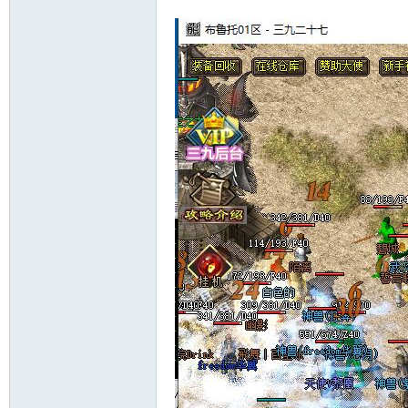
十
七
淘