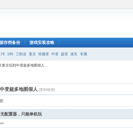
据存档备份
游戏安装攻略
176
185
三职业
复古
轻微变
中变
超变
迷失
专属
复古玩到中变超多地图假人 ...
到中变超多地图假人
[复制链接]
层
，无配置器，只能单机玩
com