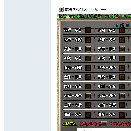
十
七
淘