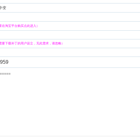
 中变
要在淘宝平台购买点此进入）
需要下载补丁的用户设立，无此需求，请忽略）
959
=======