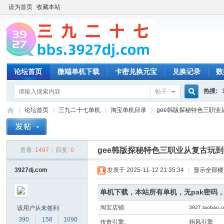
设为首页
收藏本站
论坛首页
微端单机下载
卡密兑换元宝
兑换记录
数
热搜:
帖子
搜
论坛首页
三九二十七单机
淘宝单机目录
gee韩版探秘特色三职业从
索
gee韩版探秘特色三职业从复古玩
查看:
1497
|
回复:
0
三
»
›
›
›
3927dj.com
发表于 2025-11-12 21:35:34
|
显示全部楼
单机下载，本站所有单机，无pak密码
淘宝店铺:
该用户从未签到
3927.taobao.
390
158
1090
传奇引擎:
翎风引擎