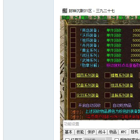
十
七
淘