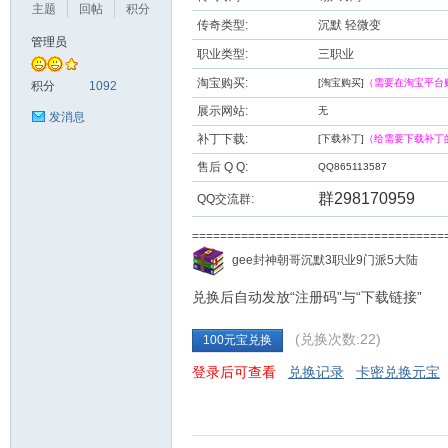
主题
回帖
积分
传奇类型:
沉默 轻微变
管理员
职业类型:
三职业
九
淘宝购买:
[淘宝购买]
（需要在淘宝平台
积分
1092
展示网站:
无
发消息
补丁下载:
[下载补丁]
（给需要下载补丁
售后 Q Q:
QQ865113587
群298170959
QQ交流群:
===================================
二
gee封神朝哥沉默3职业9门派5大陆
兑换后自动发放“注册码”与“下载链接”
(兑换次数:22)
100元宝兑换
登录后可查看
兑换记录
卡密兑换元宝