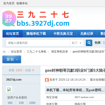
设为首页
收藏本站
论坛首页
微端单机下载
卡密兑换元宝
兑换记录
数
热搜:
1
帖子
搜
论坛首页
三九二十七单机
淘宝单机目录
gee封神朝哥沉默3职业9门
索
gee封神朝哥沉默3职业9门派5大
查看:
1252
|
回复:
0
三
»
›
›
›
3927dj.com
发表于 2025-12-18 14:14:24
|
显示全部楼
单机下载，本站所有单机，无pak密码
淘宝店铺:
该用户从未签到
3927.taobao.com
392
158
1092
传奇引擎:
翎风引擎