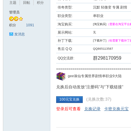
主题
回帖
积分
传奇类型:
沉默 轻微变 专属 剧情
管理员
职业类型:
单职业
九
淘宝购买:
[淘宝购买]
（需要在淘宝平台
积分
1091
展示网站:
无
发消息
补丁下载:
[下载补丁]
（给需要下载补丁
售后 Q Q:
QQ865113587
群298170959
QQ交流群:
===================================
二
gee诛仙专属世界剧情单职业9大陆
兑换后自动发放“注册码”与“下载链接”
(兑换次数:37)
100元宝兑换
登录后可查看
兑换记录
卡密兑换元宝