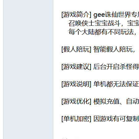
十
七
淘