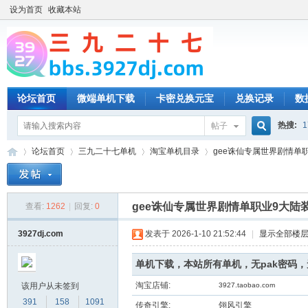
设为首页
收藏本站
论坛首页
微端单机下载
卡密兑换元宝
兑换记录
数
热搜:
1
帖子
搜
论坛首页
三九二十七单机
淘宝单机目录
gee诛仙专属世界剧情单职
索
gee诛仙专属世界剧情单职业9大陆
查看:
1262
|
回复:
0
三
»
›
›
›
3927dj.com
发表于 2026-1-10 21:52:44
|
显示全部楼
单机下载，本站所有单机，无pak密码
淘宝店铺:
该用户从未签到
3927.taobao.com
391
158
1091
传奇引擎:
翎风引擎