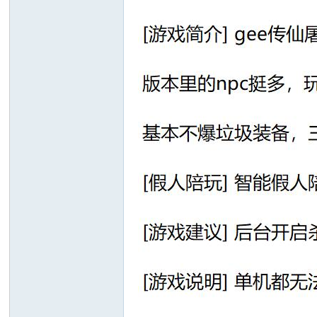
十
七
淘