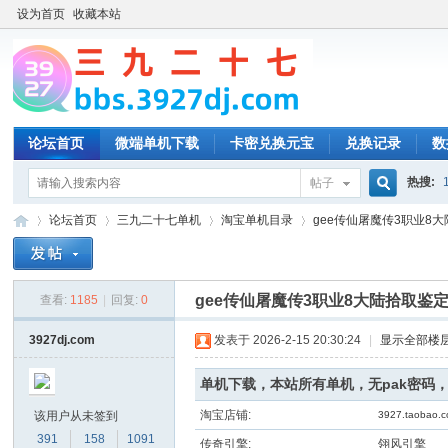
设为首页
收藏本站
论坛首页
微端单机下载
卡密兑换元宝
兑换记录
数
热搜:
帖子
搜
论坛首页
三九二十七单机
淘宝单机目录
gee传仙屠魔传3职业8大
索
gee传仙屠魔传3职业8大陆拾取鉴
查看:
1185
|
回复:
0
三
»
›
›
›
3927dj.com
发表于 2026-2-15 20:30:24
|
显示全部楼
单机下载，本站所有单机，无pak密码
淘宝店铺:
该用户从未签到
3927.taobao.
391
158
1091
传奇引擎:
翎风引擎