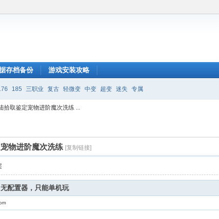
据存档备份
游戏安装攻略
176
185
三职业
复古
轻微变
中变
超变
迷失
专属
陆拾取鉴定宠物进阶魔次洗练 ...
定宠物进阶魔次洗练
[复制链接]
层
，无配置器，只能单机玩
com