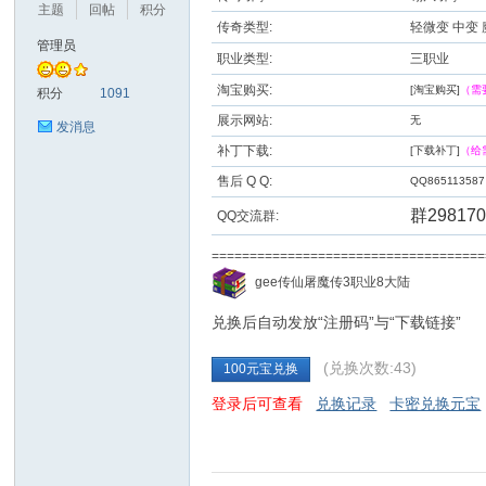
主题
回帖
积分
传奇类型:
轻微变 中变
管理员
职业类型:
三职业
九
淘宝购买:
[淘宝购买]
（需
积分
1091
展示网站:
无
发消息
补丁下载:
[下载补丁]
（给
售后 Q Q:
QQ865113587
群298170
QQ交流群:
==================================
二
gee传仙屠魔传3职业8大陆
兑换后自动发放“注册码”与“下载链接”
(兑换次数:43)
100元宝兑换
登录后可查看
兑换记录
卡密兑换元宝