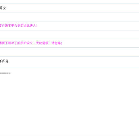
 魔次
要在淘宝平台购买点此进入）
需要下载补丁的用户设立，无此需求，请忽略）
959
=======