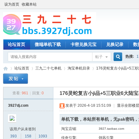
设为首页
收藏本站
论坛首页
微端单机下载
卡密兑换元宝
兑换记录
数
热搜:
1
帖子
搜
论坛首页
三九二十七单机
淘宝单机目录
176灵蛇复古小ji品+5三职
索
176灵蛇复古小ji品+5三职业6大陆
查看:
961
|
回复:
0
三
»
›
›
›
3927dj.com
发表于 2026-4-18 15:51:09
|
显示全部楼
单机下载，本站所有单机，无pak密码
淘宝店铺:
该用户从未签到
3927.taobao.com
393
158
1093
传奇引擎:
翎风引擎