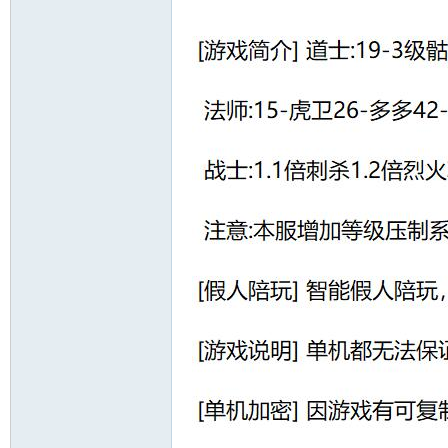
十
七
淘