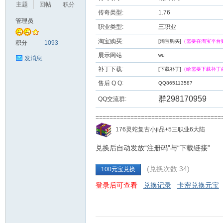
主题
回帖
积分
传奇类型:
1.76
管理员
职业类型:
三职业
九
淘宝购买:
[淘宝购买]
（需要在淘宝平台
积分
1093
展示网站:
wu
发消息
补丁下载:
[下载补丁]
（给需要下载补丁
售后 Q Q:
QQ865113587
群298170959
QQ交流群:
===================================
二
176灵蛇复古小ji品+5三职业6大陆
兑换后自动发放“注册码”与“下载链接”
(兑换次数:34)
100元宝兑换
登录后可查看
兑换记录
卡密兑换元宝