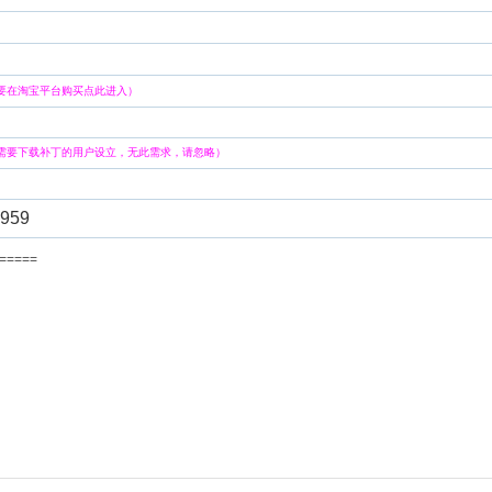
要在淘宝平台购买点此进入）
需要下载补丁的用户设立，无此需求，请忽略）
959
=======