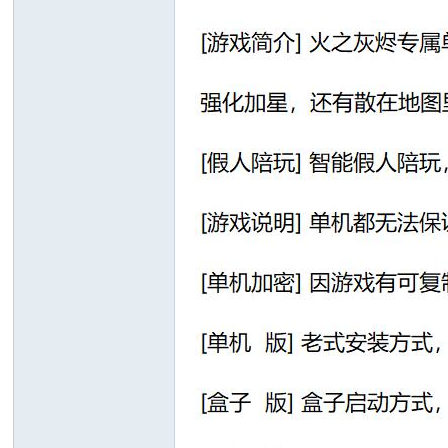
十
七
淘