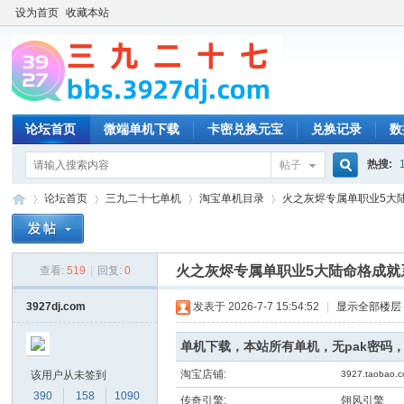
设为首页
收藏本站
论坛首页
微端单机下载
卡密兑换元宝
兑换记录
数
热搜:
帖子
搜
论坛首页
三九二十七单机
淘宝单机目录
火之灰烬专属单职业5大陆
索
火之灰烬专属单职业5大陆命格成就
查看:
519
|
回复:
0
三
»
›
›
›
3927dj.com
发表于 2026-7-7 15:54:52
|
显示全部楼层
单机下载，本站所有单机，无pak密码
淘宝店铺:
该用户从未签到
3927.taobao.
390
158
1090
传奇引擎:
翎风引擎