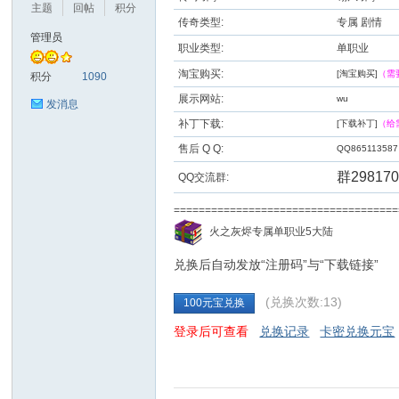
主题
回帖
积分
传奇类型:
专属 剧情
管理员
职业类型:
单职业
九
淘宝购买:
[淘宝购买]
（需
积分
1090
展示网站:
wu
发消息
补丁下载:
[下载补丁]
（给
售后 Q Q:
QQ865113587
群298170
QQ交流群:
==================================
二
火之灰烬专属单职业5大陆
兑换后自动发放“注册码”与“下载链接”
(兑换次数:13)
100元宝兑换
登录后可查看
兑换记录
卡密兑换元宝