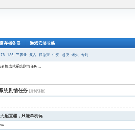
据存档备份
游戏安装攻略
176
185
三职业
复古
轻微变
中变
超变
迷失
专属
命格成就系统剧情任务 ...
系统剧情任务
[复制链接]
，无配置器，只能单机玩
com